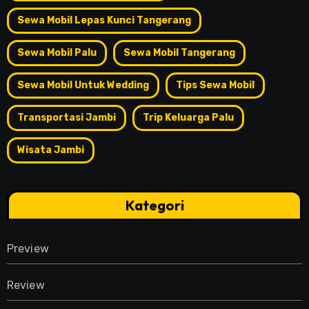
Sewa Mobil Lepas Kunci Tangerang
Sewa Mobil Palu
Sewa Mobil Tangerang
Sewa Mobil Untuk Wedding
Tips Sewa Mobil
Transportasi Jambi
Trip Keluarga Palu
Wisata Jambi
Kategori
Preview
Review