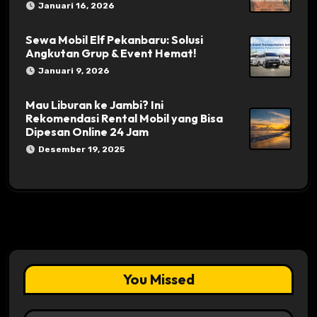
Januari 16, 2026
Sewa Mobil Elf Pekanbaru: Solusi
Angkutan Grup & Event Hemat!
Januari 9, 2026
Mau Liburan ke Jambi? Ini
Rekomendasi Rental Mobil yang Bisa
Dipesan Online 24 Jam
Desember 19, 2025
You Missed