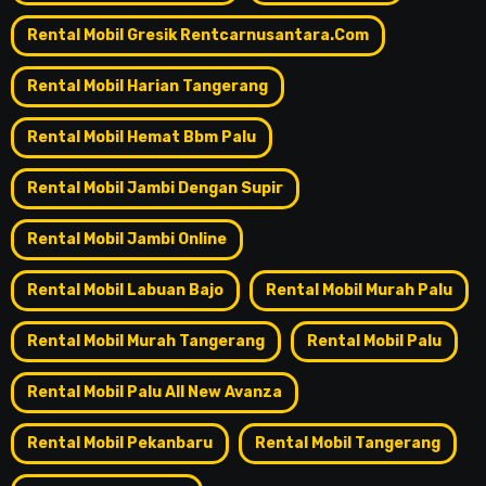
Rental Mobil Gresik Rentcarnusantara.com
Rental Mobil Harian Tangerang
Rental Mobil Hemat Bbm Palu
Rental Mobil Jambi Dengan Supir
Rental Mobil Jambi Online
Rental Mobil Labuan Bajo
Rental Mobil Murah Palu
Rental Mobil Murah Tangerang
Rental Mobil Palu
Rental Mobil Palu All New Avanza
Rental Mobil Pekanbaru
Rental Mobil Tangerang