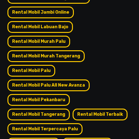
Rental Mobil Jambi Online
Rental Mobil Labuan Bajo
Rental Mobil Murah Palu
Rental Mobil Murah Tangerang
Rental Mobil Palu
Rental Mobil Palu All New Avanza
Rental Mobil Pekanbaru
Rental Mobil Tangerang
Rental Mobil Terbaik
Rental Mobil Terpercaya Palu