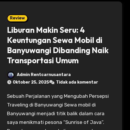
Review
Liburan Makin Seru: 4
Keuntungan Sewa Mobil di
Banyuwangi Dibanding Naik
Transportasi Umum
Admin Rentcarnusantara
Oktober 25, 2025
Tidak ada komentar
Sebuah Perjalanan yang Mengubah Persepsi
Traveling di Banyuwangi Sewa mobil di
Banyuwangi menjadi titik balik dalam cara
saya menikmati pesona “Sunrise of Java”.