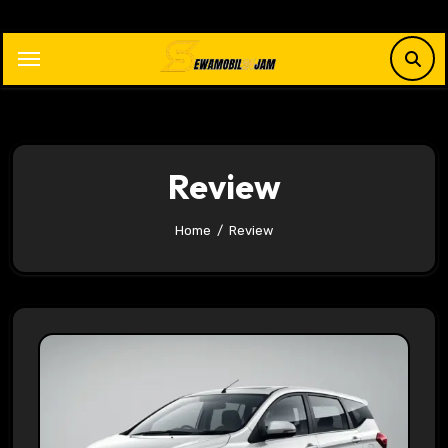
Skip
to
content
Review
Home
Review