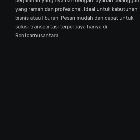
perjalanan yang nyaman dengan layanan pelanggan
yang ramah dan profesional. Ideal untuk kebutuhan
bisnis atau liburan. Pesan mudah dan cepat untuk
solusi transportasi terpercaya hanya di
Rentcarnusantara.