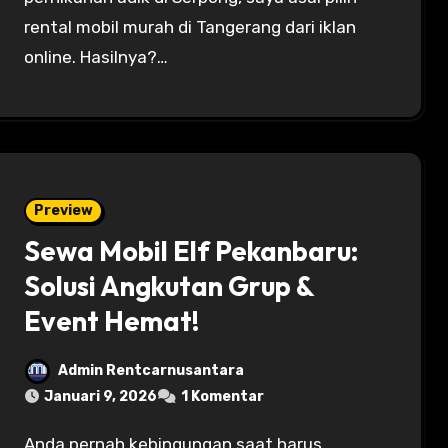
rental mobil murah di Tangerang dari iklan
online. Hasilnya?…
Preview
Sewa Mobil Elf Pekanbaru:
Solusi Angkutan Grup &
Event Hemat!
Admin Rentcarnusantara
Januari 9, 2026
1 Komentar
Anda pernah kebingungan saat harus