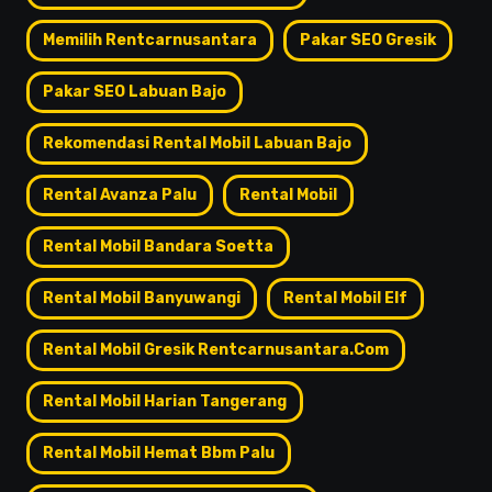
Memilih Rentcarnusantara
Pakar SEO Gresik
Pakar SEO Labuan Bajo
Rekomendasi Rental Mobil Labuan Bajo
Rental Avanza Palu
Rental Mobil
Rental Mobil Bandara Soetta
Rental Mobil Banyuwangi
Rental Mobil Elf
Rental Mobil Gresik Rentcarnusantara.com
Rental Mobil Harian Tangerang
Rental Mobil Hemat Bbm Palu