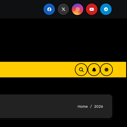
gkutan Grup & Event Hemat!
Mau Liburan ke Jambi? In
Home
2026