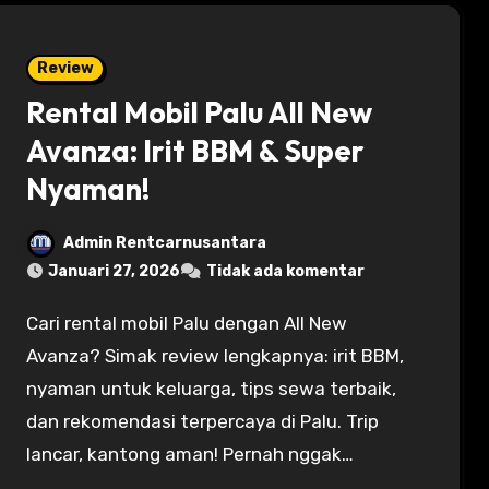
Review
Rental Mobil Palu All New
Avanza: Irit BBM & Super
Nyaman!
Admin Rentcarnusantara
Januari 27, 2026
Tidak ada komentar
Cari rental mobil Palu dengan All New
Avanza? Simak review lengkapnya: irit BBM,
nyaman untuk keluarga, tips sewa terbaik,
dan rekomendasi terpercaya di Palu. Trip
lancar, kantong aman! Pernah nggak…